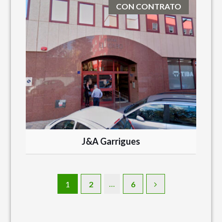
CON CONTRATO
J&A Garrigues
…
1
2
6